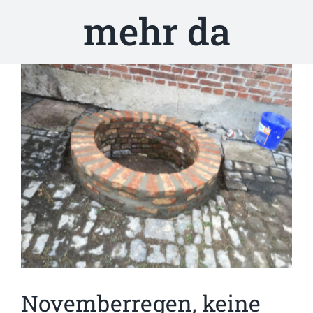
mehr da
Zeige
grösseres
Bild
Novemberregen, keine